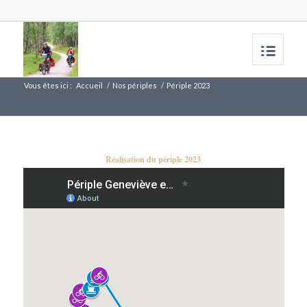
Vous êtes ici :
Accueil
/
Nos périples
/
Périple 2023
Réalisation du périple 2023