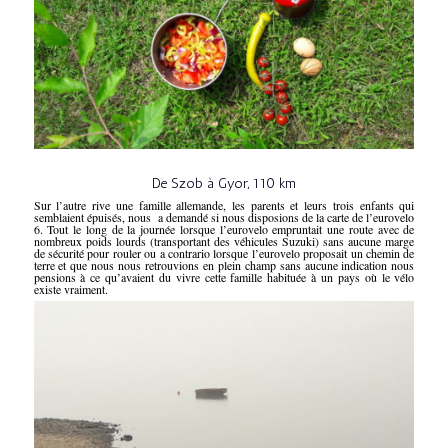
De Szob à Gyor, 110 km
Sur l’autre rive une famille allemande, les parents et leurs trois enfants qui
semblaient épuisés, nous a demandé si nous disposions de la carte de l’eurovelo
6. Tout le long de la journée lorsque l’eurovelo empruntait une route avec de
nombreux poids lourds (transportant des véhicules Suzuki) sans aucune marge
de sécurité pour rouler ou a contrario lorsque l’eurovelo proposait un chemin de
terre et que nous nous retrouvions en plein champ sans aucune indication nous
pensions à ce qu’avaient du vivre cette famille habituée à un pays où le vélo
existe vraiment.