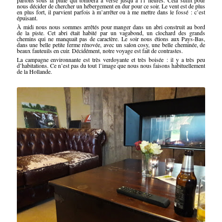
partons sous la pluie qui tombera à verse jusqu’à 11 heures. Cela suffit pour
nous décider de chercher un hébergement en dur pour ce soir. Le vent est de plus
en plus fort, il parvient parfois à m’arrêter ou à me mettre dans le fossé : c’est
épuisant.
À midi nous nous sommes arrêtés pour manger dans un abri construit au bord
de la piste. Cet abri était habité par un vagabond, un clochard des grands
chemins qui ne manquait pas de caractère. Le soir nous étions aux Pays-Bas,
dans une belle petite ferme rénovée, avec un salon cosy, une belle cheminée, de
beaux fauteuils en cuir. Décidément, notre voyage est fait de contrastes.
La campagne environnante est très verdoyante et très boisée : il y a très peu
d’habitations. Ce n’est pas du tout l’image que nous nous faisons habituellement
de la Hollande.