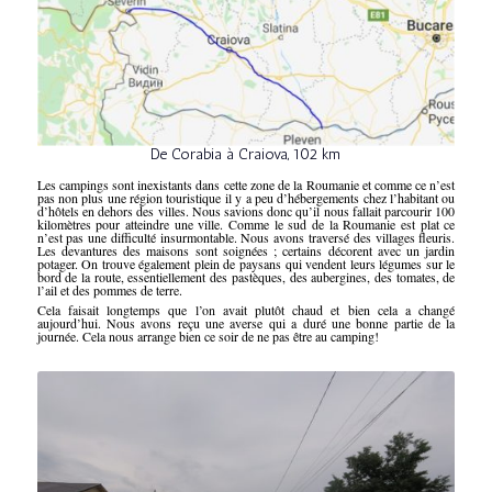
De Corabia à Craiova, 102 km
Les campings sont inexistants dans cette zone de la Roumanie et comme ce n’est
pas non plus une région touristique il y a peu d’hébergements chez l’habitant ou
d’hôtels en dehors des villes. Nous savions donc qu’il nous fallait parcourir 100
kilomètres pour atteindre une ville. Comme le sud de la Roumanie est plat ce
n’est pas une difficulté insurmontable. Nous avons traversé des villages fleuris.
Les devantures des maisons sont soignées ; certains décorent avec un jardin
potager. On trouve également plein de paysans qui vendent leurs légumes sur le
bord de la route, essentiellement des pastèques, des aubergines, des tomates, de
l’ail et des pommes de terre.
Cela faisait longtemps que l’on avait plutôt chaud et bien cela a changé
aujourd’hui. Nous avons reçu une averse qui a duré une bonne partie de la
journée. Cela nous arrange bien ce soir de ne pas être au camping!