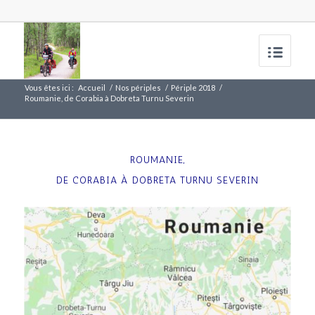
Vous êtes ici :
Accueil
/
Nos périples
/
Périple 2018
/
Roumanie, de Corabia à Dobreta Turnu Severin
ROUMANIE,
DE CORABIA À DOBRETA TURNU SEVERIN